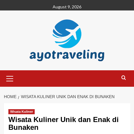
Skip
August 9, 2026
to
content
Primary
Menu
HOME
WISATA KULINER UNIK DAN ENAK DI BUNAKEN
Wisata Kuliner
Wisata Kuliner Unik dan Enak di
Bunaken