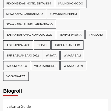
REKOMENDASI HOTEL BINTANG 4
SAILING KOMODO
SEWA KAPAL LABUAN BAJO
SEWA KAPAL PHINISI
SEWA KAPAL PHINISI LABUAN BAJO
TAMAN NASIONAL KOMODO 2022
TEMPAT WISATA
THAILAND
TOPKAPI PALACE
TRAVEL
TRIP LABUAN BAJO
TRIP LABUAN BAJO 2022
WISATA
WISATA BALI
WISATA KOREA
WISATA KULINER
WISATA TURKI
YOGYAKARTA
Blogroll
Jakarta Guide