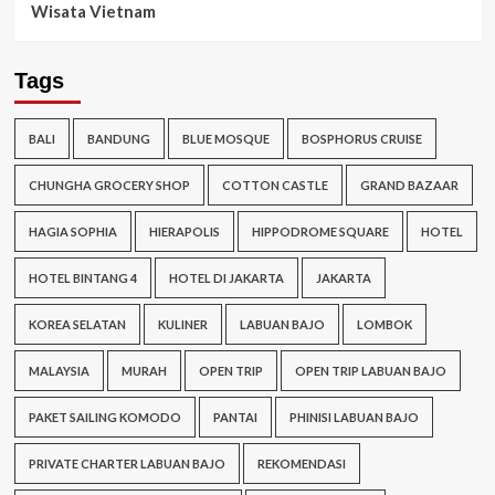
Wisata Vietnam
Tags
BALI
BANDUNG
BLUE MOSQUE
BOSPHORUS CRUISE
CHUNGHA GROCERY SHOP
COTTON CASTLE
GRAND BAZAAR
HAGIA SOPHIA
HIERAPOLIS
HIPPODROME SQUARE
HOTEL
HOTEL BINTANG 4
HOTEL DI JAKARTA
JAKARTA
KOREA SELATAN
KULINER
LABUAN BAJO
LOMBOK
MALAYSIA
MURAH
OPEN TRIP
OPEN TRIP LABUAN BAJO
PAKET SAILING KOMODO
PANTAI
PHINISI LABUAN BAJO
PRIVATE CHARTER LABUAN BAJO
REKOMENDASI