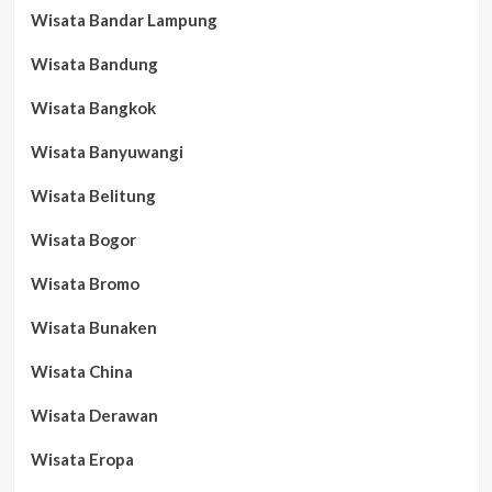
Wisata Bandar Lampung
Wisata Bandung
Wisata Bangkok
Wisata Banyuwangi
Wisata Belitung
Wisata Bogor
Wisata Bromo
Wisata Bunaken
Wisata China
Wisata Derawan
Wisata Eropa