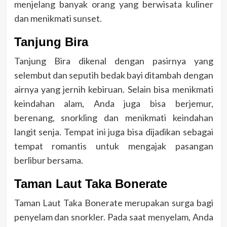
menjelang banyak orang yang berwisata kuliner
dan menikmati sunset.
Tanjung Bira
Tanjung Bira dikenal dengan pasirnya yang
selembut dan seputih bedak bayi ditambah dengan
airnya yang jernih kebiruan. Selain bisa menikmati
keindahan alam, Anda juga bisa berjemur,
berenang, snorkling dan menikmati keindahan
langit senja. Tempat ini juga bisa dijadikan sebagai
tempat romantis untuk mengajak pasangan
berlibur bersama.
Taman Laut Taka Bonerate
Taman Laut Taka Bonerate merupakan surga bagi
penyelam dan snorkler. Pada saat menyelam, Anda