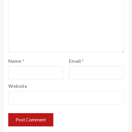
Name
*
Email
*
Website