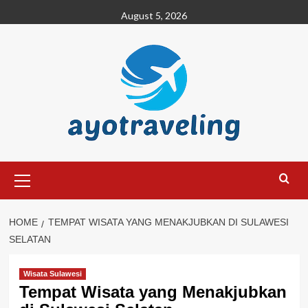
Skip
August 5, 2026
to
content
Primary
Menu
HOME
TEMPAT WISATA YANG MENAKJUBKAN DI SULAWESI
SELATAN
Wisata Sulawesi
Tempat Wisata yang Menakjubkan