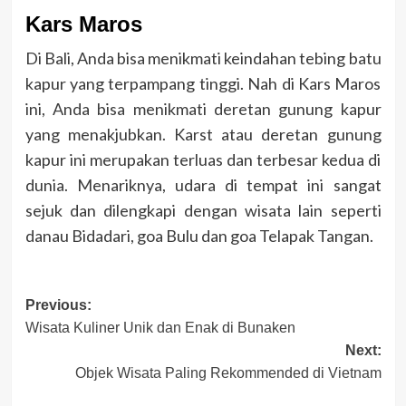
Kars Maros
Di Bali, Anda bisa menikmati keindahan tebing batu
kapur yang terpampang tinggi. Nah di Kars Maros
ini, Anda bisa menikmati deretan gunung kapur
yang menakjubkan. Karst atau deretan gunung
kapur ini merupakan terluas dan terbesar kedua di
dunia. Menariknya, udara di tempat ini sangat
sejuk dan dilengkapi dengan wisata lain seperti
danau Bidadari, goa Bulu dan goa Telapak Tangan.
Post
Previous:
Wisata Kuliner Unik dan Enak di Bunaken
navigation
Next:
Objek Wisata Paling Rekommended di Vietnam