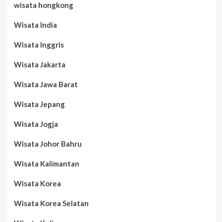
wisata hongkong
Wisata India
Wisata Inggris
Wisata Jakarta
Wisata Jawa Barat
Wisata Jepang
Wisata Jogja
Wisata Johor Bahru
Wisata Kalimantan
Wisata Korea
Wisata Korea Selatan