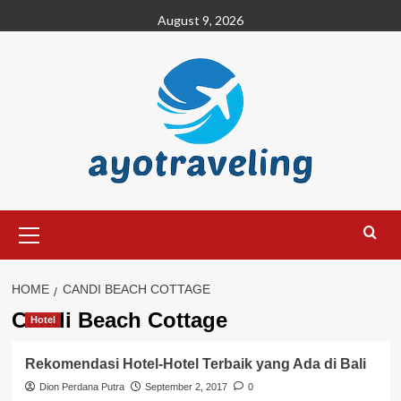
Skip
August 9, 2026
to
content
Primary
Menu
HOME
CANDI BEACH COTTAGE
Candi Beach Cottage
Hotel
Rekomendasi Hotel-Hotel Terbaik yang Ada di Bali
Dion Perdana Putra
September 2, 2017
0