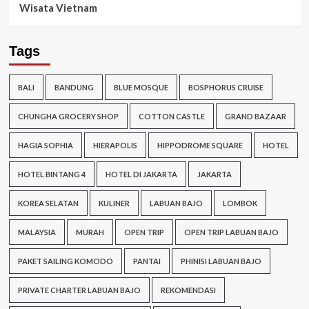
Wisata Vietnam
Tags
BALI
BANDUNG
BLUE MOSQUE
BOSPHORUS CRUISE
CHUNGHA GROCERY SHOP
COTTON CASTLE
GRAND BAZAAR
HAGIA SOPHIA
HIERAPOLIS
HIPPODROME SQUARE
HOTEL
HOTEL BINTANG 4
HOTEL DI JAKARTA
JAKARTA
KOREA SELATAN
KULINER
LABUAN BAJO
LOMBOK
MALAYSIA
MURAH
OPEN TRIP
OPEN TRIP LABUAN BAJO
PAKET SAILING KOMODO
PANTAI
PHINISI LABUAN BAJO
PRIVATE CHARTER LABUAN BAJO
REKOMENDASI