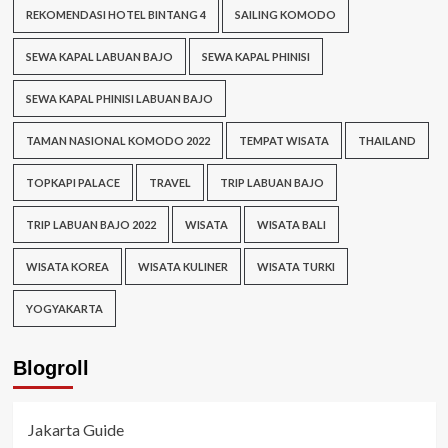
REKOMENDASI HOTEL BINTANG 4
SAILING KOMODO
SEWA KAPAL LABUAN BAJO
SEWA KAPAL PHINISI
SEWA KAPAL PHINISI LABUAN BAJO
TAMAN NASIONAL KOMODO 2022
TEMPAT WISATA
THAILAND
TOPKAPI PALACE
TRAVEL
TRIP LABUAN BAJO
TRIP LABUAN BAJO 2022
WISATA
WISATA BALI
WISATA KOREA
WISATA KULINER
WISATA TURKI
YOGYAKARTA
Blogroll
Jakarta Guide