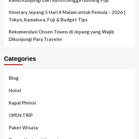
Kamu Kunjungi Dari Kyoto hingga Gunung Fuji
Itinerary Jepang 5 Hari 4 Malam untuk Pemula – 2026 |
Tokyo, Kamakura, Fuji & Budget Tips
Rekomendasi Onsen Towns di Jepang yang Wajib
Dikunjungi Para Traveler
Categories
Blog
Hotel
Kapal Phinisi
OPEN TRIP
Paket Wisata