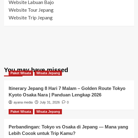
Website Labuan Bajo
Website Tour Jepang
Website Trip Jepang
You may have missed
Paket Wisata
Wisata Jepang
Itinerary Jepang 8 Hari 7 Malam – Golden Route Tokyo
Kyoto Osaka Nara | Panduan Lengkap 2026
ayana media
July 31, 2026
0
Paket Wisata
Wisata Jepang
Perbandingan: Tokyo vs Osaka di Jepang — Mana yang
Lebih Cocok untuk Trip Kamu?