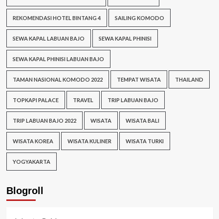
REKOMENDASI HOTEL BINTANG 4
SAILING KOMODO
SEWA KAPAL LABUAN BAJO
SEWA KAPAL PHINISI
SEWA KAPAL PHINISI LABUAN BAJO
TAMAN NASIONAL KOMODO 2022
TEMPAT WISATA
THAILAND
TOPKAPI PALACE
TRAVEL
TRIP LABUAN BAJO
TRIP LABUAN BAJO 2022
WISATA
WISATA BALI
WISATA KOREA
WISATA KULINER
WISATA TURKI
YOGYAKARTA
Blogroll