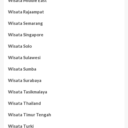
Wisata Middle East
Wisata Rajaampat
Wisata Semarang
Wisata Singapore
Wisata Solo
Wisata Sulawesi
Wisata Sumba
Wisata Surabaya
Wisata Tasikmalaya
Wisata Thailand
Wisata Timur Tengah
Wisata Turki