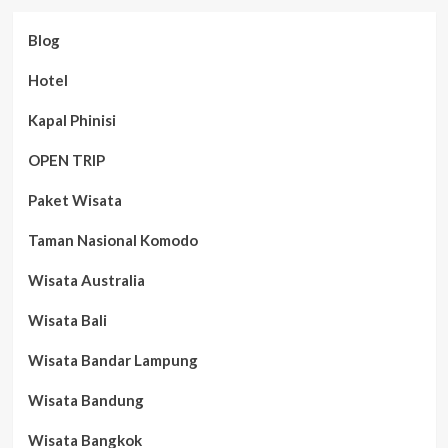
Blog
Hotel
Kapal Phinisi
OPEN TRIP
Paket Wisata
Taman Nasional Komodo
Wisata Australia
Wisata Bali
Wisata Bandar Lampung
Wisata Bandung
Wisata Bangkok