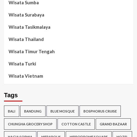
Wisata Sumba
Wisata Surabaya
Wisata Tasikmalaya
Wisata Thailand
Wisata Timur Tengah
Wisata Turki
Wisata Vietnam
Tags
BALI
BANDUNG
BLUE MOSQUE
BOSPHORUS CRUISE
CHUNGHA GROCERY SHOP
COTTON CASTLE
GRAND BAZAAR
HAGIA SOPHIA
HIERAPOLIS
HIPPODROME SQUARE
HOTEL