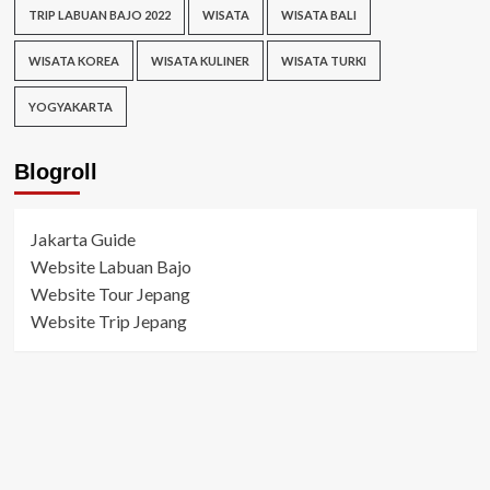
TRIP LABUAN BAJO 2022
WISATA
WISATA BALI
WISATA KOREA
WISATA KULINER
WISATA TURKI
YOGYAKARTA
Blogroll
Jakarta Guide
Website Labuan Bajo
Website Tour Jepang
Website Trip Jepang