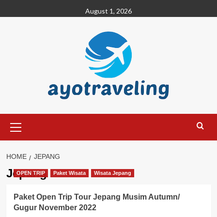
Skip
August 1, 2026
to
content
Primary
Menu
HOME
JEPANG
Jepang
OPEN TRIP
Paket Wisata
Wisata Jepang
Paket Open Trip Tour Jepang Musim Autumn/
Gugur November 2022