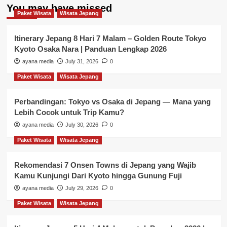
You may have missed
Paket Wisata
Wisata Jepang
Itinerary Jepang 8 Hari 7 Malam – Golden Route Tokyo
Kyoto Osaka Nara | Panduan Lengkap 2026
ayana media
July 31, 2026
0
Paket Wisata
Wisata Jepang
Perbandingan: Tokyo vs Osaka di Jepang — Mana yang
Lebih Cocok untuk Trip Kamu?
ayana media
July 30, 2026
0
Paket Wisata
Wisata Jepang
Rekomendasi 7 Onsen Towns di Jepang yang Wajib
Kamu Kunjungi Dari Kyoto hingga Gunung Fuji
ayana media
July 29, 2026
0
Paket Wisata
Wisata Jepang