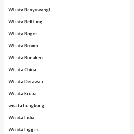
Wisata Banyuwangi
Wisata Belitung
Wisata Bogor
Wisata Bromo
Wisata Bunaken
Wisata China
Wisata Derawan
Wisata Eropa
wisata hongkong
Wisata India
Wisata Inggris