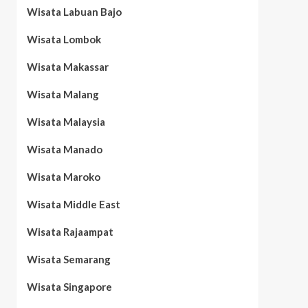
Wisata Labuan Bajo
Wisata Lombok
Wisata Makassar
Wisata Malang
Wisata Malaysia
Wisata Manado
Wisata Maroko
Wisata Middle East
Wisata Rajaampat
Wisata Semarang
Wisata Singapore