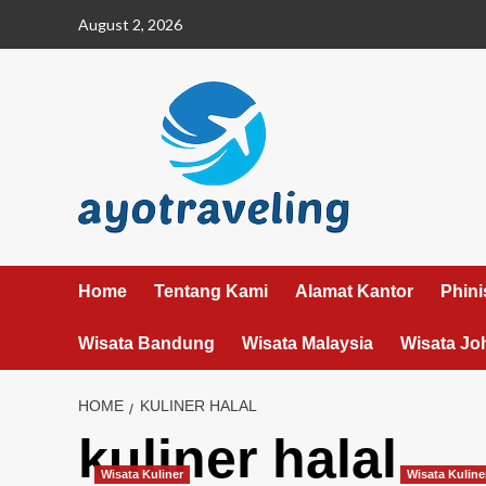
Skip
August 2, 2026
to
content
Home
Tentang Kami
Alamat Kantor
Phini
Wisata Bandung
Wisata Malaysia
Wisata Jo
HOME
KULINER HALAL
kuliner halal
Wisata Kuliner
Wisata Kuline