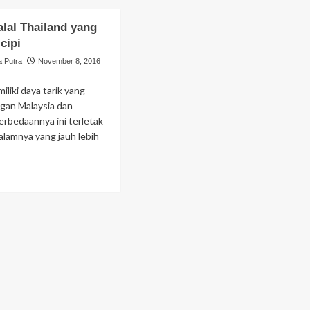
alal Thailand yang
cipi
a Putra
November 8, 2016
iliki daya tarik yang
gan Malaysia dan
erbedaannya ini terletak
alamnya yang jauh lebih
ad
re
out
iner
al
iland
ng
ib
icipi