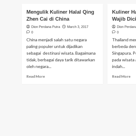
Mengulik Kuliner Halal Qing
Kuliner H
Zhen Cai di China
Wajib Dici
Dion Perdana Putra
March 3, 2017
Dion Perdan
0
0
China menjadi salah satu negara
Thailand mem
paling populer untuk dijadikan
berbeda den
sebagai destinasi wisata. Bagaimana
Singapura. P
tidak, berbagai daya tarik ditawarkan
pada wisata 
oleh negara...
indah...
Read
Re
Read More
Read More
more
mo
about
ab
Mengulik
Kul
Kuliner
Hal
Halal
Tha
Qing
ya
Zhen
Waj
Cai
Dic
di
China