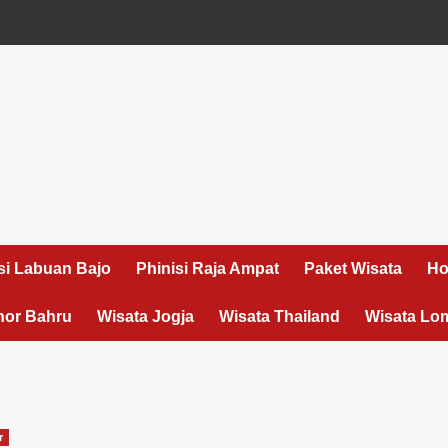
si Labuan Bajo
Phinisi Raja Ampat
Paket Wisata
Ho
hor Bahru
Wisata Jogja
Wisata Thailand
Wisata Lo
r