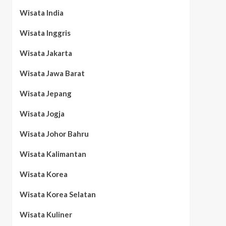
Wisata India
Wisata Inggris
Wisata Jakarta
Wisata Jawa Barat
Wisata Jepang
Wisata Jogja
Wisata Johor Bahru
Wisata Kalimantan
Wisata Korea
Wisata Korea Selatan
Wisata Kuliner