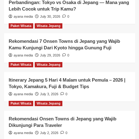
Perbandingan: Tokyo vs Osaka di Jepang — Mana yang
Lebih Cocok untuk Trip Kamu?
ayana media
July 30, 2026
0
Paket Wisata
Wisata Jepang
Rekomendasi 7 Onsen Towns di Jepang yang Wajib
Kamu Kunjungi Dari Kyoto hingga Gunung Fuji
ayana media
July 29, 2026
0
Paket Wisata
Wisata Jepang
Itinerary Jepang 5 Hari 4 Malam untuk Pemula – 2026 |
Tokyo, Kamakura, Fuji & Budget Tips
ayana media
July 3, 2026
0
Paket Wisata
Wisata Jepang
Rekomendasi Onsen Towns di Jepang yang Wajib
Dikunjungi Para Traveler
ayana media
July 2, 2026
0