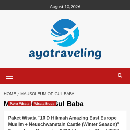
Skip
August 10, 2026
to
content
Primary
Menu
HOME
MAUSOLEUM OF GUL BABA
Mausoleum of Gul Baba
Paket Wisata
Wisata Eropa
Paket Wisata “10 D Hikmah Amazing East Europe
Muslim + Neuschwanstain Castle (Winter Season)”