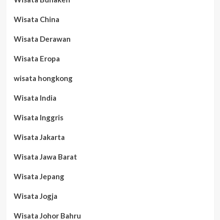
Wisata China
Wisata Derawan
Wisata Eropa
wisata hongkong
Wisata India
Wisata Inggris
Wisata Jakarta
Wisata Jawa Barat
Wisata Jepang
Wisata Jogja
Wisata Johor Bahru