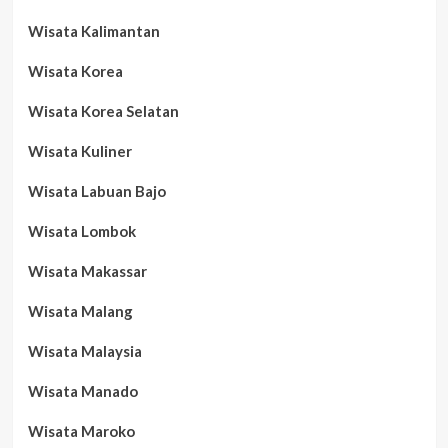
Wisata Kalimantan
Wisata Korea
Wisata Korea Selatan
Wisata Kuliner
Wisata Labuan Bajo
Wisata Lombok
Wisata Makassar
Wisata Malang
Wisata Malaysia
Wisata Manado
Wisata Maroko