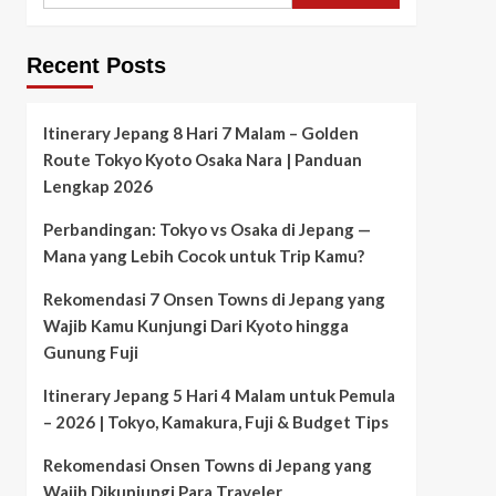
Recent Posts
Itinerary Jepang 8 Hari 7 Malam – Golden
Route Tokyo Kyoto Osaka Nara | Panduan
Lengkap 2026
Perbandingan: Tokyo vs Osaka di Jepang —
Mana yang Lebih Cocok untuk Trip Kamu?
Rekomendasi 7 Onsen Towns di Jepang yang
Wajib Kamu Kunjungi Dari Kyoto hingga
Gunung Fuji
Itinerary Jepang 5 Hari 4 Malam untuk Pemula
– 2026 | Tokyo, Kamakura, Fuji & Budget Tips
Rekomendasi Onsen Towns di Jepang yang
Wajib Dikunjungi Para Traveler