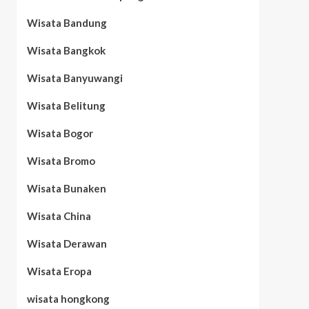
Wisata Bandung
Wisata Bangkok
Wisata Banyuwangi
Wisata Belitung
Wisata Bogor
Wisata Bromo
Wisata Bunaken
Wisata China
Wisata Derawan
Wisata Eropa
wisata hongkong