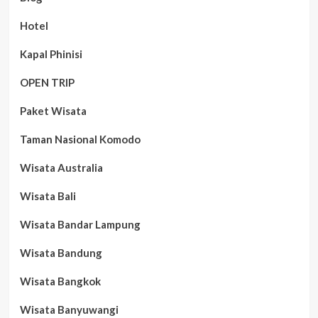
Hotel
Kapal Phinisi
OPEN TRIP
Paket Wisata
Taman Nasional Komodo
Wisata Australia
Wisata Bali
Wisata Bandar Lampung
Wisata Bandung
Wisata Bangkok
Wisata Banyuwangi