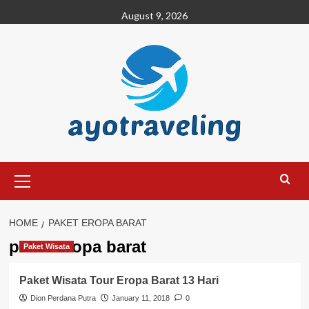
Skip
August 9, 2026
to
content
Primary
Menu
HOME
PAKET EROPA BARAT
paket eropa barat
Paket Wisata
Paket Wisata Tour Eropa Barat 13 Hari
Dion Perdana Putra
January 11, 2018
0