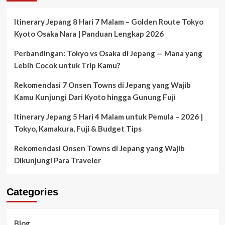
Itinerary Jepang 8 Hari 7 Malam – Golden Route Tokyo
Kyoto Osaka Nara | Panduan Lengkap 2026
Perbandingan: Tokyo vs Osaka di Jepang — Mana yang
Lebih Cocok untuk Trip Kamu?
Rekomendasi 7 Onsen Towns di Jepang yang Wajib
Kamu Kunjungi Dari Kyoto hingga Gunung Fuji
Itinerary Jepang 5 Hari 4 Malam untuk Pemula – 2026 |
Tokyo, Kamakura, Fuji & Budget Tips
Rekomendasi Onsen Towns di Jepang yang Wajib
Dikunjungi Para Traveler
Categories
Blog