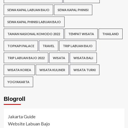
SEWA KAPAL LABUAN BAJO
SEWA KAPAL PHINISI
SEWA KAPAL PHINISI LABUAN BAJO
TAMAN NASIONAL KOMODO 2022
TEMPAT WISATA
THAILAND
TOPKAPI PALACE
TRAVEL
TRIP LABUAN BAJO
TRIP LABUAN BAJO 2022
WISATA
WISATA BALI
WISATA KOREA
WISATA KULINER
WISATA TURKI
YOGYAKARTA
Blogroll
Jakarta Guide
Website Labuan Bajo