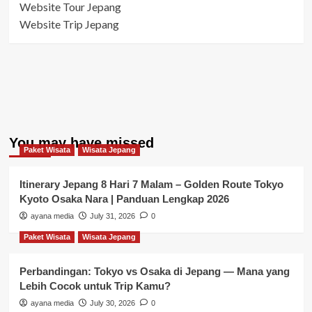
Website Tour Jepang
Website Trip Jepang
You may have missed
Paket Wisata
Wisata Jepang
Itinerary Jepang 8 Hari 7 Malam – Golden Route Tokyo
Kyoto Osaka Nara | Panduan Lengkap 2026
ayana media
July 31, 2026
0
Paket Wisata
Wisata Jepang
Perbandingan: Tokyo vs Osaka di Jepang — Mana yang
Lebih Cocok untuk Trip Kamu?
ayana media
July 30, 2026
0