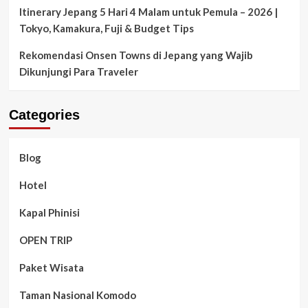
Itinerary Jepang 5 Hari 4 Malam untuk Pemula – 2026 |
Tokyo, Kamakura, Fuji & Budget Tips
Rekomendasi Onsen Towns di Jepang yang Wajib
Dikunjungi Para Traveler
Categories
Blog
Hotel
Kapal Phinisi
OPEN TRIP
Paket Wisata
Taman Nasional Komodo