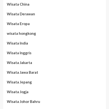
Wisata China
Wisata Derawan
Wisata Eropa
wisata hongkong
Wisata India
Wisata Inggris
Wisata Jakarta
Wisata Jawa Barat
Wisata Jepang
Wisata Jogja
Wisata Johor Bahru