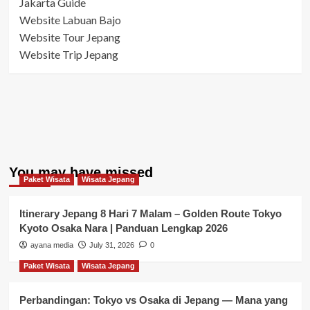
Jakarta Guide
Website Labuan Bajo
Website Tour Jepang
Website Trip Jepang
You may have missed
Paket Wisata
Wisata Jepang
Itinerary Jepang 8 Hari 7 Malam – Golden Route Tokyo
Kyoto Osaka Nara | Panduan Lengkap 2026
ayana media
July 31, 2026
0
Paket Wisata
Wisata Jepang
Perbandingan: Tokyo vs Osaka di Jepang — Mana yang