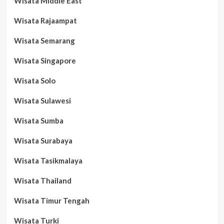
Wisata Middle East
Wisata Rajaampat
Wisata Semarang
Wisata Singapore
Wisata Solo
Wisata Sulawesi
Wisata Sumba
Wisata Surabaya
Wisata Tasikmalaya
Wisata Thailand
Wisata Timur Tengah
Wisata Turki