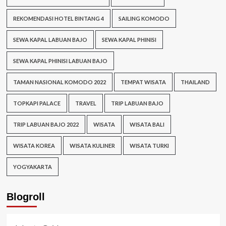
REKOMENDASI HOTEL BINTANG 4
SAILING KOMODO
SEWA KAPAL LABUAN BAJO
SEWA KAPAL PHINISI
SEWA KAPAL PHINISI LABUAN BAJO
TAMAN NASIONAL KOMODO 2022
TEMPAT WISATA
THAILAND
TOPKAPI PALACE
TRAVEL
TRIP LABUAN BAJO
TRIP LABUAN BAJO 2022
WISATA
WISATA BALI
WISATA KOREA
WISATA KULINER
WISATA TURKI
YOGYAKARTA
Blogroll