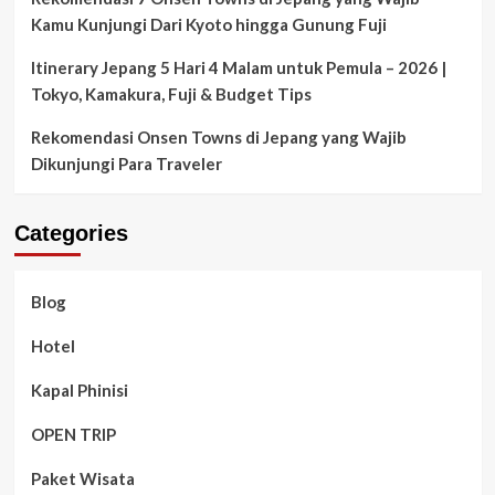
2018
Kamu Kunjungi Dari Kyoto hingga Gunung Fuji
Itinerary Jepang 5 Hari 4 Malam untuk Pemula – 2026 |
Tokyo, Kamakura, Fuji & Budget Tips
Rekomendasi Onsen Towns di Jepang yang Wajib
Dikunjungi Para Traveler
Categories
Blog
Hotel
Kapal Phinisi
OPEN TRIP
Paket Wisata