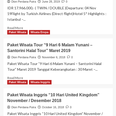
Dion Perdana Putra
June 28, 2019
0
IDR 17.966.000,- ( TWIN / DOUBLE )Departure: 04 Nov
19Flight by Turkish Airlines (Direct flight)Hotel 5* Highlights :
Istanbul –...
Read
Read More
more
Paket Wisata
Wisata Eropa
about
PAKET
Paket Wisata Tour “9 Hari 6 Malam Yunani –
WISATA
Santorini Halal Tour” Maret 2019
“HALAL
TOUR
Dion Perdana Putra
November 6, 2018
0
10D
Paket Wisata Tour “9 Hari 6 Malam Yunani – Santorini Halal
BEST
Tour” Maret 2019 Tanggal Keberangkatan : 30 Maret –...
OF
TURKEY
Read
Read More
(WINTER
more
Paket Wisata
Wisata Inggris
IN
about
TURKEY)”
Paket
Paket Wisata Inggris “10 Hari United Kingdom”
NOVEMBER
Wisata
November / Desember 2018
2019
Tour
“9
Dion Perdana Putra
October 16, 2018
0
Hari
Paket Wisata Inggris “10 Hari United Kingdom” November /