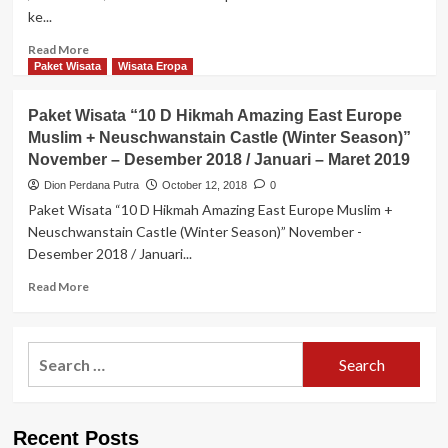
Maroko
ke...
–
Spanyol
Read
Read More
–
more
Paket Wisata
Wisata Eropa
Portugal”
about
November
Paket
Paket Wisata “10 D Hikmah Amazing East Europe
–
Wisata
Desember
Muslim + Neuschwanstain Castle (Winter Season)”
“11
2018
November – Desember 2018 / Januari – Maret 2019
Hari
Wisata
Dion Perdana Putra
October 12, 2018
0
Muslim
Paket Wisata “10 D Hikmah Amazing East Europe Muslim +
Eropa
Neuschwanstain Castle (Winter Season)” November -
6
Desember 2018 / Januari...
Negara”
Oktober
Read
Read More
/
more
November
about
/
Paket
Desember
Search
Wisata
2018
for:
“10
D
Hikmah
Recent Posts
Amazing