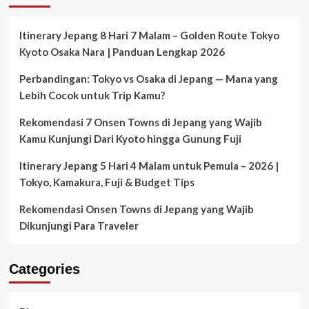
East
Europe
Muslim
Itinerary Jepang 8 Hari 7 Malam – Golden Route Tokyo
+
Kyoto Osaka Nara | Panduan Lengkap 2026
Neuschwanstain
Castle
Perbandingan: Tokyo vs Osaka di Jepang — Mana yang
(Winter
Lebih Cocok untuk Trip Kamu?
Season)”
November
Rekomendasi 7 Onsen Towns di Jepang yang Wajib
–
Desember
Kamu Kunjungi Dari Kyoto hingga Gunung Fuji
2018
/
Itinerary Jepang 5 Hari 4 Malam untuk Pemula – 2026 |
Januari
Tokyo, Kamakura, Fuji & Budget Tips
–
Maret
Rekomendasi Onsen Towns di Jepang yang Wajib
2019
Dikunjungi Para Traveler
Categories