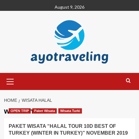
Skip
August 9, 2026
to
content
Primary
Menu
HOME
WISATA HALAL
wisata halal
OPEN TRIP
Paket Wisata
Wisata Turki
PAKET WISATA “HALAL TOUR 10D BEST OF
TURKEY (WINTER IN TURKEY)” NOVEMBER 2019