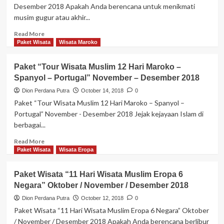
6
Desember 2018 Apakah Anda berencana untuk menikmati
Malam
musim gugur atau akhir...
Yunani
–
Read
Read More
Santorini
more
Paket Wisata
Wisata Maroko
Halal
about
Tour”
Paket
Paket “Tour Wisata Muslim 12 Hari Maroko –
Maret
Wisata
2019
Spanyol – Portugal” November – Desember 2018
Inggris
“10
Dion Perdana Putra
October 14, 2018
0
Hari
Paket “Tour Wisata Muslim 12 Hari Maroko – Spanyol –
United
Portugal” November - Desember 2018 Jejak kejayaan Islam di
Kingdom”
berbagai...
November
/
Read
Read More
Desember
more
Paket Wisata
Wisata Eropa
2018
about
Paket
Paket Wisata “11 Hari Wisata Muslim Eropa 6
“Tour
Negara” Oktober / November / Desember 2018
Wisata
Muslim
Dion Perdana Putra
October 12, 2018
0
12
Paket Wisata “11 Hari Wisata Muslim Eropa 6 Negara” Oktober
Hari
/ November / Desember 2018 Apakah Anda berencana berlibur