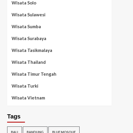
Wisata Solo
Wisata Sulawesi
Wisata Sumba
Wisata Surabaya
Wisata Tasikmalaya
Wisata Thailand
Wisata Timur Tengah
Wisata Turki
Wisata Vietnam
Tags
BALI
BANDUNG
BLUE MOSQUE