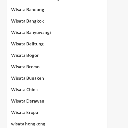
Wisata Bandung
Wisata Bangkok
Wisata Banyuwangi
Wisata Belitung
Wisata Bogor
Wisata Bromo
Wisata Bunaken
Wisata China
Wisata Derawan
Wisata Eropa
wisata hongkong