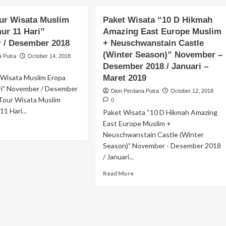
ur Wisata Muslim
Paket Wisata “10 D Hikmah
ur 11 Hari”
Amazing East Europe Muslim
 / Desember 2018
+ Neuschwanstain Castle
(Winter Season)” November –
a Putra
October 14, 2018
Desember 2018 / Januari –
 Wisata Muslim Eropa
Maret 2019
ri” November / Desember
Dion Perdana Putra
October 12, 2018
Tour Wisata Muslim
0
1 Hari...
Paket Wisata “10 D Hikmah Amazing
East Europe Muslim +
ad
Neuschwanstain Castle (Winter
re
out
Season)” November - Desember 2018
ket
/ Januari...
our
Read
Read More
sata
more
slim
about
opa
Paket
mur
Wisata
“10
i”