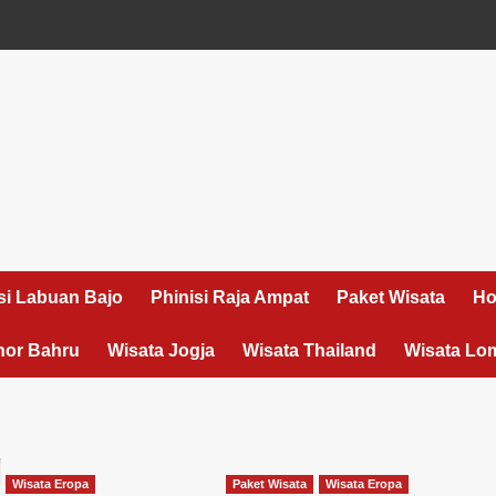
si Labuan Bajo
Phinisi Raja Ampat
Paket Wisata
Ho
hor Bahru
Wisata Jogja
Wisata Thailand
Wisata Lo
g
Wisata Eropa
Paket Wisata
Wisata Eropa