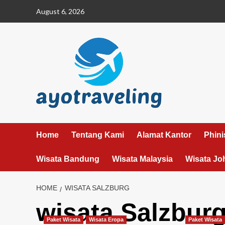
Skip
August 6, 2026
to
content
Home
Tentang Kami
Alamat Kantor
Phini
Wisata Bandung
Wisata Malaysia
Wisata Jo
HOME
WISATA SALZBURG
wisata Salzbur
Paket Wisata
Wisata Eropa
Paket Wisata