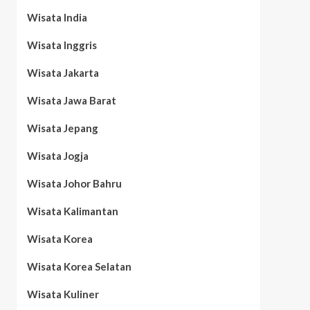
Wisata India
Wisata Inggris
Wisata Jakarta
Wisata Jawa Barat
Wisata Jepang
Wisata Jogja
Wisata Johor Bahru
Wisata Kalimantan
Wisata Korea
Wisata Korea Selatan
Wisata Kuliner