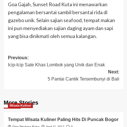
Goa Gajah, Sunset Road Kuta ini menawarkan
pengalaman bersantai sambil bersantai rida di
gazebo unik. Selain sajian seafood, tempat makan
ini pun menyediakan sajian daging ayam dan sapi
yang bisa dinikmati oleh semua kalangan.
Post
Previous:
Icip-Icip Sate Khas Lombok yang Unik dan Enak
navigation
Next:
5 Pantai Cantik Tersembunyi di Bali
More Stories
Wisata Kuliner
Tempat Wisata Kuliner Paling Hits Di Puncak Bogor
Dion Perdana Putra
April 11, 2017
0