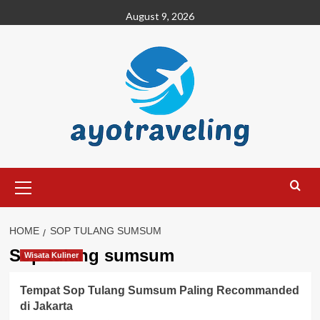
Skip
August 9, 2026
to
content
Primary
Menu
HOME
SOP TULANG SUMSUM
Sop tulang sumsum
Wisata Kuliner
Tempat Sop Tulang Sumsum Paling Recommanded
di Jakarta