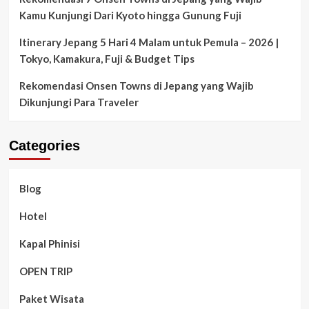
Kamu Kunjungi Dari Kyoto hingga Gunung Fuji
Itinerary Jepang 5 Hari 4 Malam untuk Pemula – 2026 |
Tokyo, Kamakura, Fuji & Budget Tips
Rekomendasi Onsen Towns di Jepang yang Wajib
Dikunjungi Para Traveler
Categories
Blog
Hotel
Kapal Phinisi
OPEN TRIP
Paket Wisata