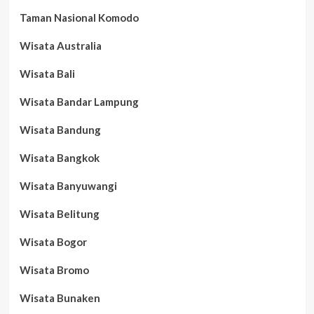
Taman Nasional Komodo
Wisata Australia
Wisata Bali
Wisata Bandar Lampung
Wisata Bandung
Wisata Bangkok
Wisata Banyuwangi
Wisata Belitung
Wisata Bogor
Wisata Bromo
Wisata Bunaken