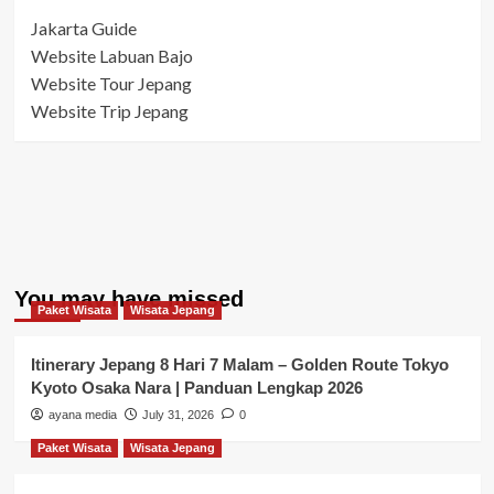
Jakarta Guide
Website Labuan Bajo
Website Tour Jepang
Website Trip Jepang
You may have missed
Paket Wisata
Wisata Jepang
Itinerary Jepang 8 Hari 7 Malam – Golden Route Tokyo
Kyoto Osaka Nara | Panduan Lengkap 2026
ayana media
July 31, 2026
0
Paket Wisata
Wisata Jepang