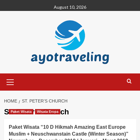
Skip
August 10, 2026
to
content
Primary
Menu
HOME
ST. PETER’S CHURCH
St. Peter’s Church
Paket Wisata
Wisata Eropa
Paket Wisata “10 D Hikmah Amazing East Europe
Muslim + Neuschwanstain Castle (Winter Season)”