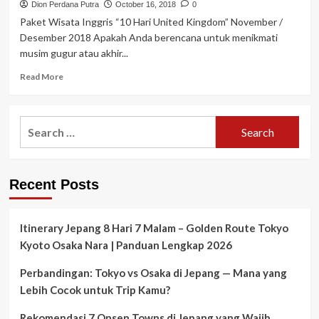
Dion Perdana Putra
October 16, 2018
0
Paket Wisata Inggris “10 Hari United Kingdom” November /
Desember 2018 Apakah Anda berencana untuk menikmati
musim gugur atau akhir...
Read
Read More
more
about
Paket
Search
Wisata
for:
Inggris
“10
Hari
Recent Posts
United
Kingdom”
November
/
Itinerary Jepang 8 Hari 7 Malam – Golden Route Tokyo
Desember
Kyoto Osaka Nara | Panduan Lengkap 2026
2018
Perbandingan: Tokyo vs Osaka di Jepang — Mana yang
Lebih Cocok untuk Trip Kamu?
Rekomendasi 7 Onsen Towns di Jepang yang Wajib