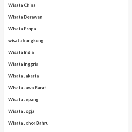
Wisata China
Wisata Derawan
Wisata Eropa
wisata hongkong
Wisata India
Wisata Inggris
Wisata Jakarta
Wisata Jawa Barat
Wisata Jepang
Wisata Jogja
Wisata Johor Bahru